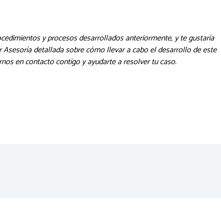
ocedimientos y procesos desarrollados anteriormente, y te gustaría
r Asesoría detallada sobre cómo llevar a cabo el desarrollo de este
nos en contacto contigo y ayudarte a resolver tu caso.
 inmuebles según caso en el Perú
rotejer su inmueble de cualquier tipo de estafa inmobiliaria! [Ley 30