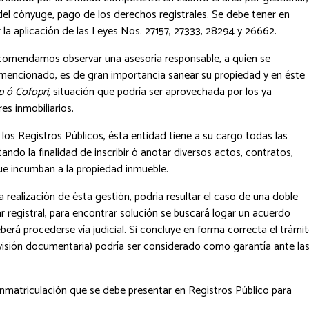
del cónyuge, pago de los derechos registrales. Se debe tener en
la aplicación de las Leyes Nos. 27157, 27333, 28294 y 26662.
ecomendamos observar una asesoría responsable, a quien se
encionado, es de gran importancia sanear su propiedad y en éste
p ó Cofopri
, situación que podría ser aprovechada por los ya
es inmobiliarios.
los Registros Públicos, ésta entidad tiene a su cargo todas las
tando la finalidad de inscribir ó anotar diversos actos, contratos,
 que incumban a la propiedad inmueble.
 realización de ésta gestión, podría resultar el caso de una doble
lar registral, para encontrar solución se buscará logar un acuerdo
deberá procederse vía judicial. Si concluye en forma correcta el trámi
revisión documentaria) podría ser considerado como garantía ante la
nmatriculación que se debe presentar en Registros Público para