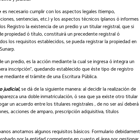
o
: es necesario cumplir con los aspectos legales (tiempo,
ciones, sentencias, etc.) y los aspectos técnicos (planos ó informes
s Registro la existencia de un predio y un titular registral, que si
 propiedad ó título, constituirá un precedente registral ó
os los requisitos establecidos, se pueda registrar la propiedad en
-Sunarp.
e un predio, es la acción mediante la cual se ingresa ó integra un
rimera inscripción”, quedando establecido que éste tipo de registro
ne mediante el trámite de una Escritura Pública.
 judicial,
se dá de la siguiente manera: al decidir la realización de
parezca una doble inmatriculación, ó sea que ya existe otro titular
ogar un acuerdo entre los titulares registrales , de no ser así deberá
ones, acciones de amparo, prescripción adquisitiva, títulos
rbanos anotamos algunos requisitos básicos: Formulario debidamen
obado por la entidad competente en cuanto el área por gestionar,