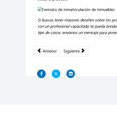
Si buscas tener mayores detalles sobre los pr
con un profesional capacitado te pueda brinda
tipo de casos, envíanos un mensaje para poner
Artículo anterior: Tipos de inmatriculación de
Artículo siguiente: Sepa cómo p
Anterior
Siguiente