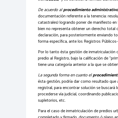
De acuerdo al
procedimiento administrativ
documentación referente a la tenencia: resolu
catastrales) logrando poner de manifiesto en lo
bien no representa obtener un derecho total de
declaración, para posteriormente enviando tod
forma específica, ante los Registros Públicos
Por lo tanto ésta gestión de inmatriculación d
predio al Registro, bajo la calificación de “p
tiene una categoría anterior a la que se obtie
La segunda forma en cuanto el
procedimiento
ésta gestión, podría dar como resultado que a
registral, para encontrar solución se buscará l
procederse vía judicial, coordinando publicaci
supletorios, etc.
Para el caso de inmatriculación de predios u
completado y firmado, documento ó plano apr