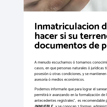
Inmatriculacion 
hacer si su terren
documentos de p
A menudo escuchamos ó tomamos conocimient
casos, en que personas naturales ó jurídicas 
posesión ú otras condiciones, y se mantienen
asesoría ó medios económicos.
Podemos informarle que para lograr el sanea
permitirá ir avanzando en la formalización d
antecedentes registrales”, es recomendable p
INMUEBLE
, y se conocen 2 formas: administra